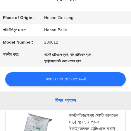
কারখানা
Place of Origin:
Henan Xinxiang
ভ্রমণ
পরিচিতিমুলক নাম:
Henan Baijia
Model Number:
230612
মান
লক্ষণীয় করা:
,
,
গাসেট মাল্টিওয়াল ব্যাগ
খাম মাল্টিওয়াল ব্যাগ
নিয়ন্ত্রণ
পুনর্ব্যবহৃত মাল্টি ওয়াল পেপার ব্যাগ
আমাদের সাথে যোগাযোগ করুন!
যোগাযোগ
করুন
বিশদ প্রকাশ
কাস্টমাইজযোগ্য পোস্ট ভালভের
খবর
সাথে ময়েশ্চার প্রুফ
রিসাইক্লেবল মাল্টিওয়াল ক্রাফ্ট