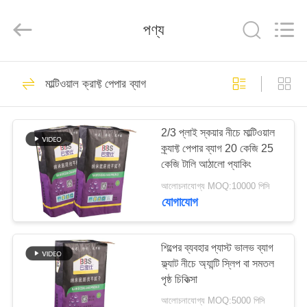
Baijia
New
Energy-
পণ্য
saving
Materials
Co.,
Ltd..
All
বাড়ি
Rights
272
Reserved.
মাল্টিওয়াল ক্রাফ্ট পেপার ব্যাগ
মাল্টিওয়াল ক্রাফ্ট পেপার ব্যাগ
পণ্য
2/3 প্লাই স্কয়ার নীচে মাল্টিওয়াল
ক্র্যাফ্ট পেপার ব্যাগ 20 কেজি 25
ভিআর
কেজি টালি আঠালো প্যাকিং
শো
আলোচনাযোগ্য MOQ:10000 পিসি
যোগাযোগ
187
আমাদের
ভালভ মাল্টিওয়াল পেপার
সম্পর্কে
শিল্পের ব্যবহার প্যাস্ট ভালভ ব্যাগ
ফ্ল্যাট নীচে অ্যান্টি স্লিপ বা সমতল
ব্যাগগুলি আটকানো হয়েছে
পৃষ্ঠ চিকিত্সা
কারখানা
আলোচনাযোগ্য MOQ:5000 পিসি