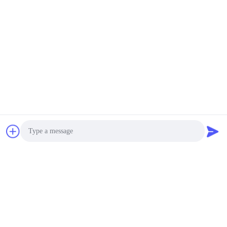
ব্লক শেপ বটম স্ট্রং লোড ভারবহন
আলোচনাযোগ্য MOQ:1-10000 পিসি
যোগাযোগ
ওপেন মাউথ মাল্টিওয়াল ক্রাফ্ট পেপার
ব্যাগগুলি ডাবল লেয়ারের বায়ো
ডিগ্রডড দূষণমুক্ত
আলোচনাযোগ্য MOQ:5000 পিসি
যোগাযোগ
স্কয়ার নীচে মাল্টি ওয়াল পেপার ব্যাগ
শিল্প ব্যবহারের গাড়ি বিমান ক্রাফ্ট
পেপার স্যাকস
আলোচনাযোগ্য MOQ:5000 পিসি
Photo
যোগাযোগ
Video Call