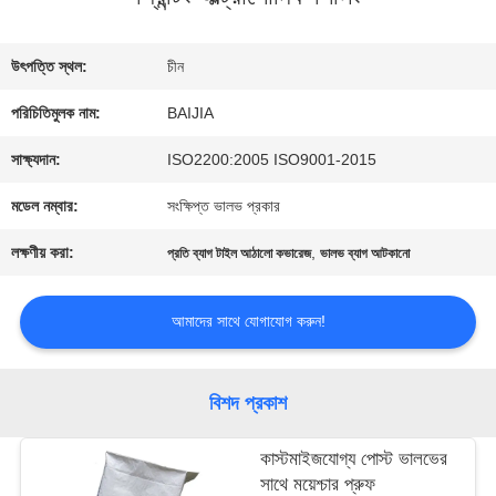
কারখানা
উৎপত্তি স্থল:
চীন
ভ্রমণ
পরিচিতিমুলক নাম:
BAIJIA
সাক্ষ্যদান:
ISO2200:2005 ISO9001-2015
মান
মডেল নম্বার:
সংক্ষিপ্ত ভালভ প্রকার
নিয়ন্ত্রণ
লক্ষণীয় করা:
,
প্রতি ব্যাগ টাইল আঠালো কভারেজ
ভালভ ব্যাগ আটকানো
যোগাযোগ
আমাদের সাথে যোগাযোগ করুন!
করুন
বিশদ প্রকাশ
খবর
কাস্টমাইজযোগ্য পোস্ট ভালভের
সাথে ময়েশ্চার প্রুফ