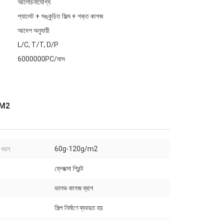
আলোচনাযোগ্য
প্যালেট + সঙ্কুচিত ফিল্ম + শক্ত কাগজ
আদেশ অনুযায়ী
L/C, T/T, D/P
6000000PC/মাস
g/M2
 ধরন:
60g-120g/m2
ফ্লেক্সো প্রিন্ট
ভালভ কাগজ ব্যাগ
শিল্প নির্মাণে ব্যবহৃত হয়