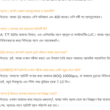
প্রশ্ন ১.আপনি একজন প্রস্তুতকারক বা ব্যবসায়ী?
উত্তর: আমরা 10 বছরেরও বেশি অভিজ্ঞতা এবং 400 জনেরও বেশি কর্মী সহ প্রস্তুতকারক।
প্রশ্ন ২.আপনার অর্থ প্রদানের শর্তাবলী কি?
A: T/T 50% আমানত হিসাবে, এবং ডেলিভারির আগে ব্যালেন্স বা অপরিবর্তনীয় L/C। আমরা প্রত্
নিশ্চিতকরণের জন্য শিপিংয়ের আগে এবং প্যাকেজগুলি।
Q3.আপনার কোম্পানি প্রথমে ছোট পরিমাণ অর্ডার গ্রহণ করে?
উত্তর: হ্যাঁ, আমরা গুণমান পরীক্ষা করতে এবং বিশ্বাস তৈরি করতে আমাদের প্রাথমিক সহযোগিতা হিস
Q4.MOQ কি?আমি কি গুণমান পরীক্ষা করার জন্য একটি নমুনা পেতে পারি?
উত্তর: সাধারণত প্রতিটি পণ্যের জন্য আমাদের MOQ 10000pcs, যা আমাদের চূড়ান্ত নিশ্চিতকর
হ্যাঁ, নমুনা বিনামূল্যে এবং শিপিং সময় কুরিয়ার দ্বারা 7-12 দিন।
প্রশ্ন 5.
কিভাবে আপনার কারখানা মান নিয়ন্ত্রণ করে?
উত্তর: গুণমান আমাদের জন্য সবচেয়ে গুরুত্বপূর্ণ, আমরা সর্বদা প্রথম থেকে মান নিয়ন্ত্রণে উচ্চ মনো
শেষ, প্রসবের আগে প্রতিটি ব্যাগ পরিদর্শন করা হবে।