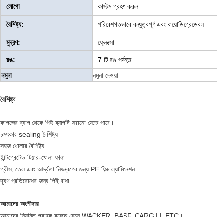
লোগো
কাস্টম গ্রহণ করুন
বৈশিষ্ট্য:
পরিবেশগতভাবে বন্ধুত্বপূর্ণ এবং বায়োডিগ্রেডেবল
মুদ্রণ:
ফ্লেক্সো
রঙ:
7 টি রঙ পর্যন্ত
নমুনা
নমুনা দেওয়া
বৈশিষ্ট্য
কাগজের ব্যাগ থেকে পিই ব্যাগটি সরানো যেতে পারে।
চমৎকার sealing বৈশিষ্ট্য
সহজ খোলার বৈশিষ্ট্য
ইন্টিগ্রেটেড টিয়ার-খোলা ফালা
গ্রীস, তেল এবং আর্দ্রতা নিয়ন্ত্রণের জন্য PE ফিল্ম ল্যামিনেশন
দূষণ প্রতিরোধের জন্য পিই বাধা
আমাদের অংশীদার
আমাদের নিয়মিত গ্রাহক রয়েছে যেমন WACKER, BASF, CARGILL ETC।