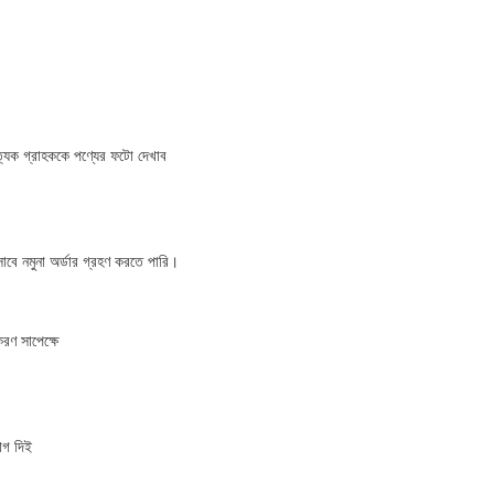
যেক গ্রাহককে পণ্যের ফটো দেখাব
াবে নমুনা অর্ডার গ্রহণ করতে পারি।
ণ সাপেক্ষে
যোগ দিই