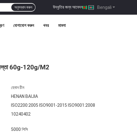
উদ্ধৃতির জন্য আবেদন
|
Bengali
অনুসন্ধান করুন
ত্রণ
যোগাযোগ করুন
খবর
মামলা
ালভের বস্তা 60g-120g/M2
হেনান চীন
HENAN BAIJIA
ISO2200:2005 ISO9001-2015 ISO9001:2008
10240402
5000 পিসি