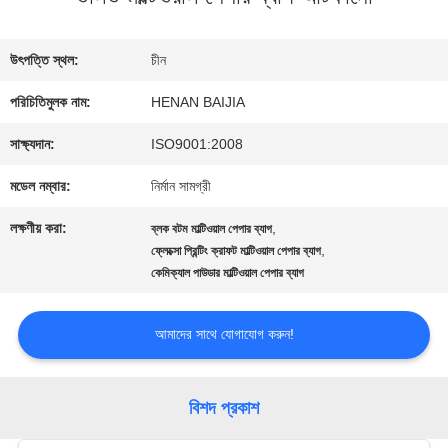
কারখানা
উৎপত্তি স্থল:
চীন
ভ্রমণ
পরিচিতিমুলক নাম:
HENAN BAIJIA
সাক্ষ্যদান:
ISO9001:2008
মান
মডেল নম্বার:
নির্মান সামগ্রী
নিয়ন্ত্রণ
লক্ষণীয় করা:
,
ব্লক বটম মাল্টিওয়াল পেপার ব্যাগ
,
ফ্লেক্সো প্রিন্টিং ক্রাফট মাল্টিওয়াল পেপার ব্যাগ
কেমিক্যাল পাউডার মাল্টিওয়াল পেপার ব্যাগ
যোগাযোগ
করুন
আমাদের সাথে যোগাযোগ করুন!
খবর
বিশদ প্রকাশ