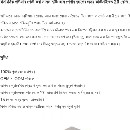
রাসায়নিক পাউডার পেস্ট করা ভালভ মাল্টিওয়াল পেপার ব্যাগের জন্য কাস্টমাইজড 20 কেজি 2
আটকানো ভালভ মাল্টিওয়াল পেপার ব্যাগ
স্বয়ং খোলা বর্গক্ষেত্র নীচে ব্যাগ বা পেস্ট করা নীচের ব্য
শক্তি বাড়াতে শক্তিবৃদ্ধি প্যাচ দিয়ে আটকানো হয়।
কাগজের বস্তাগুলি নিরাপদে এবং স্থিরভাবে দাঁড়াতে পারে এবং নিরাপদে স্ট্যাক করা যায় এবং খুব স্থান
সর্বোত্তমভাবে রক্ষা করে এবং খরচ ও সম্পদ সংরক্ষণ করে।উপরন্তু, বস্তা সহজ এবং নিরাপদ হ্যান্ডলিং 
অসুবিধা ছাড়াই resealed.শেষ কিন্তু অন্তত নয়, কাগজের বস্তা বিশেষ করে পরিবেশ বান্ধব।
সুবিধা
100% পুনর্ব্যবহারযোগ্য।
OEM বা ODM পরিষেবা।
আপনার প্যাকেজিং গ্রেড উন্নত করতে উচ্চ মানের মুদ্রণ প্রভাব।
আপনার গ্রাহকদের কাছ থেকে "0" অভিযোগ নিশ্চিত করতে সর্বোত্তম মানের।
15 দিনের মধ্যে দ্রুত ডেলিভারি।
বিশদ নিশ্চিত করতে বাল্ক অর্ডারের আগে বিনামূল্যে নমুনা ব্যাগ
.