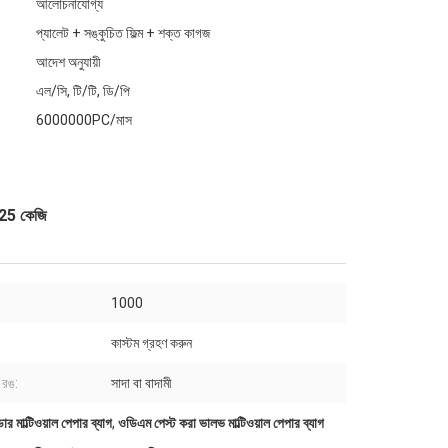
আলোচনাযোগ্য
প্যালেট + সঙ্কুচিত ফিল্ম + শক্ত কাগজ
আদেশ অনুযায়ী
এল/সি, টি/টি, ডি/পি
6000000PC/মাস
ি 25 কেজি
1000
কাস্টম গ্রহণ করুন
 রঙ:
সাদা বা বাদামী
র মাল্টিওয়াল পেপার ব্যাগ
,
ওডিএম পেস্ট করা ভালভ মাল্টিওয়াল পেপার ব্যাগ