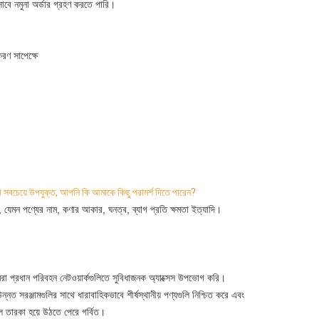
াবে নমুনা অর্ডার গ্রহণ করতে পারি।
ণ সাপেক্ষে
াগ সবচেয়ে উপযুক্ত, আপনি কি আমাকে কিছু পরামর্শ দিতে পারেন?
 যেমন পণ্যের নাম, কণার আকার, ঘনত্ব, ব্যাগ প্রতি ক্ষমতা ইত্যাদি।
রা প্রধান পরিবহন নেটওয়ার্কগুলিতে সুবিধাজনক অ্যাক্সেস উপভোগ করি।
নত সরঞ্জামগুলির সাথে ধারাবাহিকভাবে শীর্ষস্থানীয় পণ্যগুলি নিশ্চিত করে এবং
্বল তারকা হয়ে উঠতে পেরে গর্বিত।