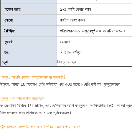
পণ্যের ধরন:
2-3 প্লাই পেপার ব্যাগ
লোগো
কাস্টম গ্রহণ করুন
বৈশিষ্ট্য:
পরিবেশগতভাবে বন্ধুত্বপূর্ণ এবং বায়োডিগ্রেডেবল
মুদ্রণ:
ফ্লেক্সো
রঙ:
7 টি রঙ পর্যন্ত
নমুনা
বিনামূল্যে নমুনা
প্রশ্ন ১.আপনি একজন প্রস্তুতকারক বা ব্যবসায়ী?
উত্তর: আমরা 10 বছরেরও বেশি অভিজ্ঞতা এবং 400 জনেরও বেশি কর্মী সহ প্রস্তুতকারক।
প্রশ্ন ২.আপনার পণ্যের দাম কত?
ক:
ডিপোজিট হিসাবে T/T 50%, এবং ডেলিভারির আগে ব্যালেন্স বা অপরিবর্তনীয় L/C। আমরা প্রত
নিশ্চিতকরণের জন্য শিপিংয়ের আগে এবং প্যাকেজগুলি।
Q3.আপনার কোম্পানি প্রথমে ছোট পরিমাণ অর্ডার গ্রহণ করে?