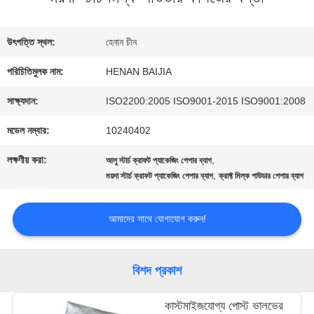
কারখানা
উৎপত্তি স্থল:
হেনান চীন
ভ্রমণ
পরিচিতিমুলক নাম:
HENAN BAIJIA
সাক্ষ্যদান:
ISO2200:2005 ISO9001-2015 ISO9001:2008
মান
মডেল নম্বার:
10240402
নিয়ন্ত্রণ
লক্ষণীয় করা:
,
আলু স্টার্চ ক্রাফট প্যাকেজিং পেপার ব্যাগ
,
ময়দা স্টার্চ ক্রাফট প্যাকেজিং পেপার ব্যাগ
ক্রাফ্ট মিল্ক পাউডার পেপার ব্যাগ
যোগাযোগ
আমাদের সাথে যোগাযোগ করুন!
করুন
বিশদ প্রকাশ
খবর
কাস্টমাইজযোগ্য পোস্ট ভালভের