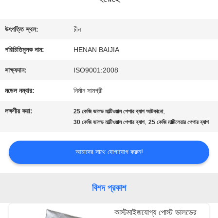
কারখানা
উৎপত্তি স্থল:
চীন
ভ্রমণ
পরিচিতিমুলক নাম:
HENAN BAIJIA
সাক্ষ্যদান:
ISO9001:2008
মান
মডেল নম্বার:
নির্মান সামগ্রী
নিয়ন্ত্রণ
লক্ষণীয় করা:
,
25 কেজি ভালভ মাল্টিওয়াল পেপার ব্যাগ আটকানো
,
30 কেজি ভালভ মাল্টিওয়াল পেপার ব্যাগ
25 কেজি মাল্টিলেয়ার পেপার ব্যাগ
যোগাযোগ
আমাদের সাথে যোগাযোগ করুন!
করুন
বিশদ প্রকাশ
খবর
কাস্টমাইজযোগ্য পোস্ট ভালভের