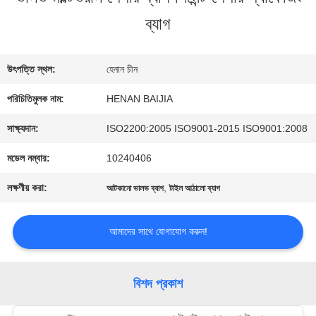
ব্যাগ
কারখানা
ভ্রমণ
উৎপত্তি স্থল:
হেনান চীন
পরিচিতিমুলক নাম:
HENAN BAIJIA
মান
সাক্ষ্যদান:
ISO2200:2005 ISO9001-2015 ISO9001:2008
নিয়ন্ত্রণ
মডেল নম্বার:
10240406
লক্ষণীয় করা:
,
আটকানো ভালভ ব্যাগ
টাইল আঠালো ব্যাগ
যোগাযোগ
আমাদের সাথে যোগাযোগ করুন!
করুন
বিশদ প্রকাশ
খবর