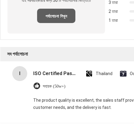
এই সরবরাহকারীর জন্য 50 টি পর্যালোচনার ভিত্তিতে
3 তারা
2 তারা
পর্যালোচনা লিখুন
1 তারা
সব পর্যালোচনা
I
ISO Certified Pasted Valve Multiwall Paper Bags with 60M Annual Supply and 15-Day Delivery
Thailand
O
সহায়ক (50w+)
The product quality is excellent, the sales staff pro
customer needs, and the delivery is fast.