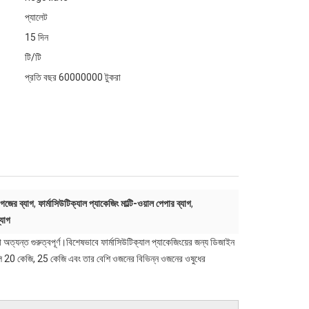
প্যালেট
15 দিন
টি/টি
প্রতি বছর 60000000 টুকরা
াগজের ব্যাগ
,
ফার্মাসিউটিক্যাল প্যাকেজিং মাল্টি-ওয়াল পেপার ব্যাগ
,
্যাগ
রা অত্যন্ত গুরুত্বপূর্ণ।বিশেষভাবে ফার্মাসিউটিক্যাল প্যাকেজিংয়ের জন্য ডিজাইন
াগগুলি 20 কেজি, 25 কেজি এবং তার বেশি ওজনের বিভিন্ন ওজনের ওষুধের