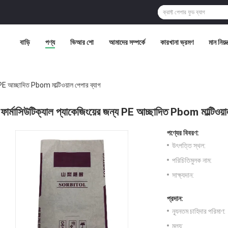
বাড়ি
পণ্য
ভিআর শো
আমাদের সম্পর্কে
কারখানা ভ্রমণ
মান নিয়ন্
য PE আচ্ছাদিত Pbom মাল্টিওয়াল পেপার ব্যাগ
ফার্মাসিউটিক্যাল প্যাকেজিংয়ের জন্য PE আচ্ছাদিত Pbom মাল্টিওয়া
পণ্যের বিবরণ:
উৎপত্তি স্থল:
পরিচিতিমুলক নাম:
সাক্ষ্যদান:
প্রদান:
ন্যূনতম চাহিদার পরিমাণ:
মূল্য: