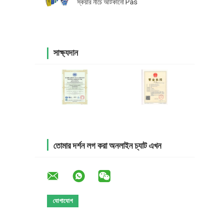
স্কয়ার নীচে আটকানো Pas
সাক্ষ্যদান
তোমার দর্শন লগ করা অনলাইন চ্যাট এখন