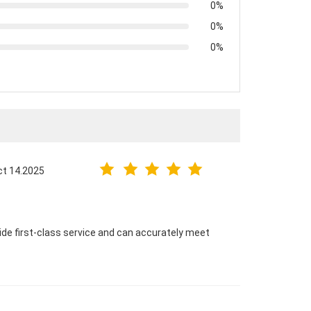
0%
0%
0%
ct 14.2025
vide first-class service and can accurately meet