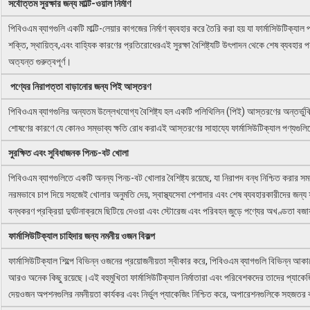
সর্বোত্তম সুরক্ষার জন্য মাল্টি-ওয়াল নির্মাণ
পিবিওএম ব্যাগগুলি একটি মাল্টি-লেয়ার কাগজের নির্মাণ ব্যবহার করে তৈরি করা হয় যা ফার্মাসিউটিক্যাল
শক্তি, স্থায়িত্ব,এবং বাহ্যিক কারণের প্রতিরোধেরএই সুরক্ষা বৈশিষ্ট্যটি উৎপাদন থেকে শেষ ব্যবহার প
অত্যন্ত গুরুত্বপূর্ণ।
পণ্যের নিরাপত্তা বাড়ানোর জন্য পিই আস্তরণ
পিবিওএম ব্যাগগুলির অন্যতম উল্লেখযোগ্য বৈশিষ্ট্য হল একটি পলিথিলিন (পিই) আস্তরণের অন্তর্ভুক্
শোষণের কারণে যে কোনও সম্ভাব্য ক্ষতি রোধ করাএই আস্তরণের সাহায্যে ফার্মাসিউটিক্যাল পণ্যগুলিক
সুরক্ষিত এবং সুবিধাজনক পিনচ-বট খোলা
পিবিওএম ব্যাগগুলিতে একটি অনন্য পিনচ-বট খোলার বৈশিষ্ট্য রয়েছে, যা নিরাপদ বন্ধ নিশ্চিত করার সময়
নরমভাবে চাপ দিয়ে সহজেই খোলার অনুমতি দেয়, স্বাস্থ্যসেবা পেশাদার এবং শেষ ব্যবহারকারীদের জন্য ফা
বন্ধকরণ প্রক্রিয়া দুর্ঘটনাক্রমে ছিটিয়ে দেওয়া এবং স্টোরেজ এবং পরিবহন জুড়ে পণ্যের অখণ্ডতা বজায
ফার্মাসিউটিক্যাল চাহিদার জন্য নমনীয় ওজন বিকল্প
ফার্মাসিউটিক্যাল শিল্পে বিভিন্ন ওজনের প্রয়োজনীয়তা স্বীকার করে, পিবিওএম ব্যাগগুলি বিভিন্ন আকা
আরও অনেক কিছু রয়েছে।এই বহুমুখিতা ফার্মাসিউটিক্যাল নির্মাতারা এবং পরিবেশকদের তাদের প্যাকেজ
দেয়ওজন অপশনগুলির নমনীয়তা কার্যকর এবং নির্ভুল প্যাকেজিং নিশ্চিত করে, অপারেশনগুলিকে সহজতর 