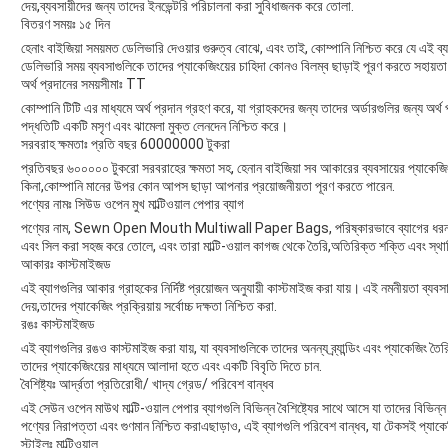
দেয়,ব্যবসায়ীদের জন্য তাদের ইনভেন্টরি পরিচালনা করা সুবিধাজনক করে তোলা.
বিতরণ সময়ঃ ১৫ দিন
হেনাং বাইজিয়া সময়মত ডেলিভারি দেওয়ার গুরুত্ব বোঝে, এবং তাই, কোম্পানি নিশ্চিত করে যে এই ব
ডেলিভারি সময় ব্যবসাগুলিকে তাদের প্যাকেজিংয়ের চাহিদা কোনও বিলম্ব ছাড়াই পূরণ করতে সহায়তা
অর্থ প্রদানের সময়সীমাঃ TT
কোম্পানি টিটি এর মাধ্যমে অর্থ প্রদান গ্রহণ করে, যা গ্রাহকদের জন্য তাদের অর্ডারগুলির জন্য অ
পদ্ধতিটি একটি মসৃণ এবং ঝামেলা মুক্ত লেনদেন নিশ্চিত করে।
সরবরাহ ক্ষমতাঃ প্রতি বছর 60000000 টুকরা
প্রতিবছর ৬০০০০০ টুকরো সরবরাহের ক্ষমতা সহ, হেনান বাইজিয়া সব আকারের ব্যবসায়ের প্যাকেজিং
কিনা,কোম্পানি মানের উপর কোন আপস ছাড়া আপনার প্রয়োজনীয়তা পূরণ করতে পারেন.
পণ্যের নামঃ সিউড ওপেন মুখ মাল্টিওয়াল পেপার ব্যাগ
পণ্যের নাম, Sewn Open Mouth Multiwall Paper Bags, পরিষ্কারভাবে ব্যাগের ধরনকে সংজ্
এবং সিল করা সহজ করে তোলে, এবং তারা মাল্টি-ওয়াল কাগজ থেকে তৈরি,অতিরিক্ত শক্তি এবং স্থায়
আকারঃ কাস্টমাইজড
এই ব্যাগগুলির আকার গ্রাহকের নির্দিষ্ট প্রয়োজন অনুযায়ী কাস্টমাইজ করা যায়। এই নমনীয়তা ব্য
দেয়,তাদের প্যাকেজিং প্রক্রিয়ায় সর্বোচ্চ দক্ষতা নিশ্চিত করা.
রঙঃ কাস্টমাইজড
এই ব্যাগগুলির রঙও কাস্টমাইজ করা যায়, যা ব্যবসাগুলিকে তাদের অনন্য ব্র্যান্ডিং এবং প্যাকেজিং ত
তাদের প্যাকেজিংয়ের মাধ্যমে আলাদা হতে এবং একটি বিবৃতি দিতে চান.
বৈশিষ্ট্যঃ আর্দ্রতা প্রতিরোধী/ খাদ্য গ্রেড/ পরিবেশ বান্ধব
এই সেউন ওপেন মাউথ মাল্টি-ওয়াল পেপার ব্যাগগুলি বিভিন্ন বৈশিষ্ট্যের সাথে আসে যা তাদের বিভিন
পণ্যের নিরাপত্তা এবং গুণমান নিশ্চিত করাএছাড়াও, এই ব্যাগগুলি পরিবেশ বান্ধব, যা টেকসই প্যা
স্টাইলঃ মাল্টিওয়াল