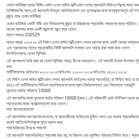
হেনান বাইজিয়া দ্বারা নির্মিত সেউন ওপেন মাউথ মাল্টিওয়াল পেপার ব্যাগগুলি বিভিন্ন শিল্পের জন্য 
বৈশিষ্ট্যগুলির সাথে,এই ব্যাগগুলি বিস্তৃত অ্যাপ্লিকেশন এবং দৃশ্যকল্পের জন্য উপযুক্তআসুন এই পণ
ব্র্যান্ড নামঃ হেনান বাইজিয়া
হেনান বাইজিয়া একটি নামী এবং নির্ভরযোগ্য ব্র্যান্ড যা উচ্চমানের প্যাকেজিং সমাধানের জন্য পরিচিত
অনেক ব্যবসার জন্য একটি পছন্দসই পছন্দ করে তোলে.
মডেল নম্বরঃ 230529
মডেল নম্বর ২৩০৫২৯ এই সিউন ওপেন মাউথ মাল্টিওয়াল পেপার ব্যাগের জন্য একটি অনন্য শনাক্তক
এবং গ্রাহকদের তাদের প্রয়োজনীয় নির্দিষ্ট ব্যাগগুলি সনাক্ত এবং অর্ডার করা সহজ করে তোলে.
উৎপত্তিস্থলঃ হেনান সিন্সিয়াং
এই ব্যাগগুলো তৈরি করা হয় হেনান সিন্সিয়াং শহরে, চীনের মধ্যভাগে। এই স্থানটি উন্নত উৎপাদন সুব
করা.
সার্টিফিকেশনঃ আইএসও ৯০০১-২০১৫আইএসও ২২০০০-২০১৮আইএসও ১৪০০১-২০১৫
এই সিউন ওপেন মাউথ মাল্টিওয়াল পেপার ব্যাগগুলি আইএসও দ্বারা প্রত্যয়িত, যা নিশ্চিত করে যে ত
করে।এই সার্টিফিকেশন বিভিন্ন অ্যাপ্লিকেশন জন্য ব্যাগ নির্ভরযোগ্যতা এবং নিরাপত্তা গ্যারান্টি.
ন্যূনতম অর্ডার পরিমাণঃ 10000
এই ব্যাগগুলির জন্য ন্যূনতম অর্ডার পরিমাণ 10000 টুকরা। এই পরিমাণটি ছোট স্টার্টআপ থেকে বড় 
প্রত্যেকের কাছে অ্যাক্সেসযোগ্য করে তোলে।
দাম: আলোচনাযোগ্য
এই ব্যাগগুলির দাম আলোচনাযোগ্য, যা ব্যবসায়ীদের সর্বোত্তম চুক্তি পেতে এবং তাদের প্যাকেজিংয়
করেই প্রতিযোগিতামূলক মূল্য প্রদান করে.
প্যাকেজিংয়ের বিবরণঃ প্যালেট
এই ব্যাগগুলি প্যালেটগুলিতে প্যাকেজ করা হয়, যা নিরাপদ এবং সুরক্ষিত পরিবহন নিশ্চিত করে। প্যাল