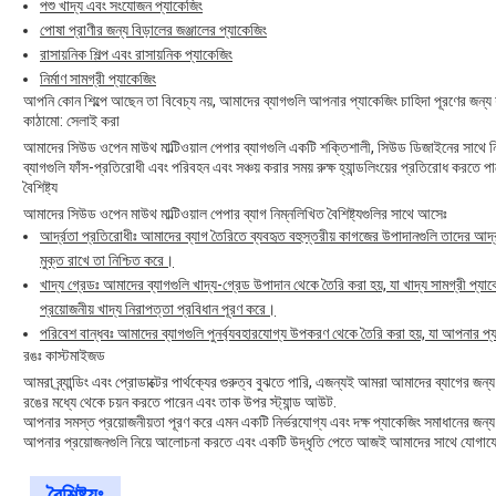
পশু খাদ্য এবং সংযোজন প্যাকেজিং
পোষা প্রাণীর জন্য বিড়ালের জঞ্জালের প্যাকেজিং
রাসায়নিক শিল্প এবং রাসায়নিক প্যাকেজিং
নির্মাণ সামগ্রী প্যাকেজিং
আপনি কোন শিল্পে আছেন তা বিবেচ্য নয়, আমাদের ব্যাগগুলি আপনার প্যাকেজিং চাহিদা পূরণের জন্য য
কাঠামো: সেলাই করা
আমাদের সিউড ওপেন মাউথ মাল্টিওয়াল পেপার ব্যাগগুলি একটি শক্তিশালী, সিউড ডিজাইনের সাথে নির
ব্যাগগুলি ফাঁস-প্রতিরোধী এবং পরিবহন এবং সঞ্চয় করার সময় রুক্ষ হ্যান্ডলিংয়ের প্রতিরোধ করতে পার
বৈশিষ্ট্য
আমাদের সিউড ওপেন মাউথ মাল্টিওয়াল পেপার ব্যাগ নিম্নলিখিত বৈশিষ্ট্যগুলির সাথে আসেঃ
আর্দ্রতা প্রতিরোধীঃ আমাদের ব্যাগ তৈরিতে ব্যবহৃত বহুস্তরীয় কাগজের উপাদানগুলি তাদের আর
মুক্ত রাখে তা নিশ্চিত করে।
খাদ্য গ্রেডঃ আমাদের ব্যাগগুলি খাদ্য-গ্রেড উপাদান থেকে তৈরি করা হয়, যা খাদ্য সামগ্রী প্য
প্রয়োজনীয় খাদ্য নিরাপত্তা প্রবিধান পূরণ করে।
পরিবেশ বান্ধবঃ আমাদের ব্যাগগুলি পুনর্ব্যবহারযোগ্য উপকরণ থেকে তৈরি করা হয়, যা আপনার প্
রঙঃ কাস্টমাইজড
আমরা ব্র্যান্ডিং এবং প্রোডাক্টের পার্থক্যের গুরুত্ব বুঝতে পারি, এজন্যই আমরা আমাদের ব্যাগের জ
রঙের মধ্যে থেকে চয়ন করতে পারেন এবং তাক উপর স্ট্যান্ড আউট.
আপনার সমস্ত প্রয়োজনীয়তা পূরণ করে এমন একটি নির্ভরযোগ্য এবং দক্ষ প্যাকেজিং সমাধানের জন্য
আপনার প্রয়োজনগুলি নিয়ে আলোচনা করতে এবং একটি উদ্ধৃতি পেতে আজই আমাদের সাথে যোগা
বৈশিষ্ট্যঃ