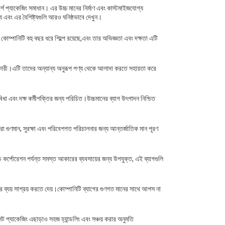
আদর্শ প্যাকেজিং সমাধান। এর উচ্চ মানের নির্মাণ এবং কাস্টমাইজযোগ্য
্য এবং এর বৈশিষ্ট্যগুলি আরও ঘনিষ্ঠভাবে দেখুন।
। কোম্পানিটি বহু বছর ধরে শিল্পে রয়েছে,এবং তার অভিজ্ঞতা এবং দক্ষতা এটি
ারী।এটি তাদের অন্যান্য অনুরূপ পণ্য থেকে আলাদা করতে সহায়তা করে
িধা এবং দক্ষ কর্মীশক্তির জন্য পরিচিত।উচ্চমানের ব্যাগ উৎপাদন নিশ্চিত
ারা গুণমান, সুরক্ষা এবং পরিবেশগত পরিচালনার জন্য আন্তর্জাতিক মান পূরণ
কর্পোরেশন পর্যন্ত সমস্ত আকারের ব্যবসায়ের জন্য উপযুক্ত, এই ব্যাগগুলি
ের ব্যয় সাশ্রয় করতে দেয়।কোম্পানিটি ব্যাগের গুণগত মানের সাথে আপস না
েট প্যাকেজিং এছাড়াও সহজ হ্যান্ডলিং এবং সঞ্চয় করার অনুমতি