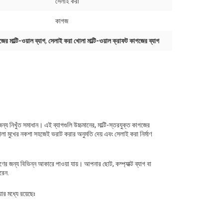
সেলাই করা
কাগজ
র মাল্টি-ওয়াল ব্যাগ
,
সেলাই করা খোলা মাল্টি-ওয়াল ক্রাফট কাগজের ব্যাগ
য নিখুঁত সমাধান। এই ব্যাগগুলি উচ্চমানের, মাল্টি-স্তরযুক্ত কাগজের
োলা মুখের নকশা সহজেই ভরাট করার অনুমতি দেয় এবং সেলাই করা নির্মাণ
রণের জন্য বিভিন্ন আকারে পাওয়া যায়। আপনার ছোট, কম্প্যাক্ট ব্যাগ বা
রেন.
ার মধ্যে রয়েছেঃ