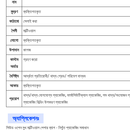
নাম
মুদ্রণ
ব্যক্তিগতকৃত
কাঠামো
সেলাই করা
শৈলী
মাল্টিওয়াল
লোগো
ব্যক্তিগতকৃত
উপাদান
কাগজ
কাস্টম
গ্রহণ করো
অর্ডার
বৈশিষ্ট্য
আর্দ্রতা প্রতিরোধী/ খাদ্য গ্রেড/ পরিবেশ বান্ধব
আকার
ব্যক্তিগতকৃত
খাদ্য/খাদ্য যোগযোগ্য প্যাকেজিং, ফার্মাসিউটিক্যাল প্যাকেজিং, পশু খাদ্য/সংযোজন প্
প্রয়োগ
প্যাকেজিং বিল্ডিং উপকরণ প্যাকেজিং
অ্যাপ্লিকেশনঃ
সিউড ওপেন মুখ মাল্টিওয়াল পেপার ব্যাগ - নিখুঁত প্যাকেজিং সমাধান