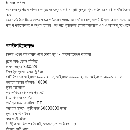
6. খরচ কার্যকর
আমাদের ব্যাগগুলি আপনার পণ্যগুলির জন্য একটি সাশ্রয়ী মূল্যের প্যাকেজিং সমাধান। কাস্টমাইজযোগ্
করে।
হেনাং বাইজিয়া সিউন ওপেন মাউথ মাল্টিওয়াল পেপার ব্যাগগুলির সাথে, আপনি বিশ্বাস করতে পারেন 
বান্ধব প্যাকেজিংয়ে উপস্থাপিত হবে।আপনার প্যাকেজিং চাহিদা আলোচনা এবং একটি উদ্ধৃতি পে
কাস্টমাইজেশনঃ
সিউড ওপেন মাউথ মাল্টিওয়াল পেপার ব্যাগ - কাস্টমাইজেশন পরিষেবা
ব্র্যান্ড নামঃ হেনান বাইজিয়া
মডেল নম্বরঃ 230529
উৎপত্তিস্থলঃ হেনান সিন্সিয়াং
সার্টিফিকেশনঃ আইএসও ৯০০১-২০১৫, আইএসও ২২০০০-২০১৮, আইএসও ১৪০০১-২০১৫
ন্যূনতম অর্ডার পরিমাণঃ 10000
মূল্য: আলোচনা
প্যাকেজিংয়ের বিবরণঃ প্যালেট
বিতরণ সময়ঃ ১৫ দিন
অর্থ প্রদানের সময়সীমাঃ TT
সরবরাহ ক্ষমতাঃ প্রতি বছর 60000000 টুকরা
মুদ্রণঃ কাস্টমাইজড
রঙঃ কাস্টমাইজড
বৈশিষ্ট্যঃ আর্দ্রতা প্রতিরোধী, খাদ্য গ্রেড, পরিবেশ বান্ধব
স্টাইলঃ মাল্টিওয়াল