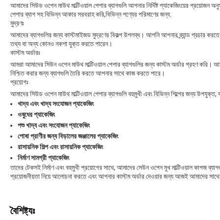
আমাদের সিউড ওপেন মাউথ মাল্টিওয়াল পেপার ব্যাগগুলি আপনার নির্দিষ্ট প্যাকেজিংয়ের প্রয়োজন
পেপার ব্যাগ সহ বিভিন্ন আকার সরবরাহ করি,বিভিন্ন পণ্যের পরিমাণের জন্য.
মুদ্রণঃ
আমাদের ব্যাগগুলির জন্য কাস্টমাইজড মুদ্রণের বিকল্প উপলব্ধ। আপনি আপনার ব্র্যান্ড প্রচার 
তথ্য বা অন্য কোনও নকশা যুক্ত করতে পারেন।
কাস্টম অর্ডারঃ
আমরা আমাদের সিউন ওপেন মাউথ মাল্টিওয়াল পেপার ব্যাগগুলির জন্য কাস্টম অর্ডার গ্রহণ করি। আমাদ
নিশ্চিত করার জন্য ব্যাগগুলি তৈরি করতে আপনার সাথে কাজ করতে পারে।
প্রয়োগঃ
আমাদের সিউড ওপেন মাউথ মাল্টিওয়াল পেপার ব্যাগগুলি বহুমুখী এবং বিভিন্ন শিল্পের জন্য উপযুক্ত, য
খাদ্য এবং খাদ্য সংযোজন প্যাকেজিং
ওষুধের প্যাকেজিং
পশু খাদ্য এবং সংযোজন প্যাকেজিং
পোষা প্রাণীর জন্য বিড়ালের জঞ্জালের প্যাকেজিং
রাসায়নিক শিল্প এবং রাসায়নিক প্যাকেজিং
নির্মাণ সামগ্রী প্যাকেজিং
তাদের টেকসই নির্মাণ এবং বহুমুখী প্রয়োগের সাথে, আমাদের সেউন ওপেন মুখ মাল্টিওয়াল কাগজ ব্য
প্রয়োজনীয়তা নিয়ে আলোচনা করতে এবং আপনার কাস্টম অর্ডার দেওয়ার জন্য আজই আমাদের সাথ
বৈশিষ্ট্যঃ