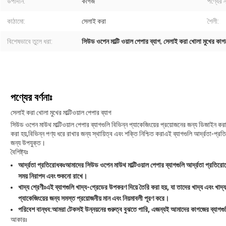
উপাদান:
কাগজ
পণ্যের ন
কাঠামো:
সেলাই করা
শৈলী:
বিশেষভাবে তুলে ধরা:
সিউড ওপেন মাল্টি ওয়াল পেপার ব্যাগ
,
সেলাই করা খোলা মুখের কাগজে
পণ্যের বর্ণনাঃ
সেলাই করা খোলা মুখের মাল্টিওয়াল পেপার ব্যাগ
সিউড ওপেন মাউথ মাল্টিওয়াল পেপার ব্যাগগুলি বিভিন্ন প্যাকেজিংয়ের প্রয়োজনের জন্য ডিজাইন করা
করা হয়,বিভিন্ন পণ্য ধরে রাখার জন্য স্থায়িত্ব এবং শক্তি নিশ্চিত করাএই ব্যাগগুলি আর্দ্রতা-প্র
জন্য উপযুক্ত।
বৈশিষ্ট্যঃ
আর্দ্রতা প্রতিরোধকঃ
আমাদের সিউড ওপেন মাউথ মাল্টিওয়াল পেপার ব্যাগগুলি আর্দ্রতা প্রতিরো
সময় নিরাপদ এবং শুকনো রাখে।
খাদ্য শ্রেণীঃ
এই ব্যাগগুলি খাদ্য-গ্রেডের উপকরণ দিয়ে তৈরি করা হয়, যা তাদের খাদ্য এবং খা
প্যাকেজিংয়ের জন্য সমস্ত প্রয়োজনীয় মান এবং নিয়মাবলী পূরণ করে।
পরিবেশ বান্ধব:
আমরা টেকসই উন্নয়নের গুরুত্ব বুঝতে পারি, এজন্যই আমাদের কাগজের ব্যাগগুল
আকারঃ