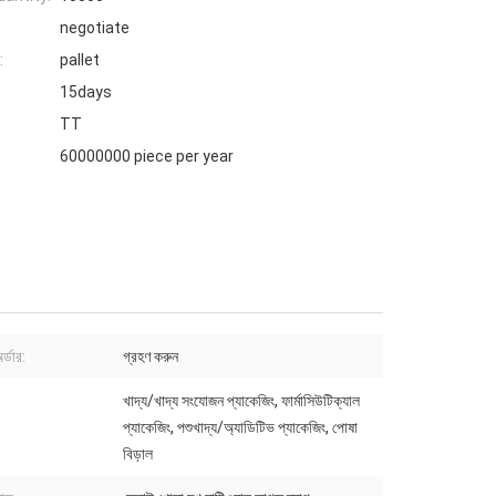
negotiate
:
pallet
15days
TT
60000000 piece per year
র্ডার:
গ্রহণ করুন
খাদ্য/খাদ্য সংযোজন প্যাকেজিং, ফার্মাসিউটিক্যাল
প্যাকেজিং, পশুখাদ্য/অ্যাডিটিভ প্যাকেজিং, পোষা
বিড়াল