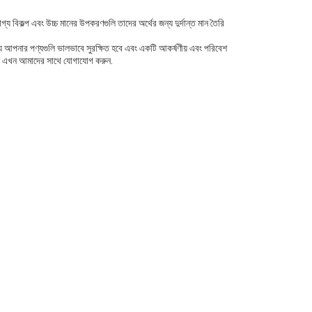
য বিকল্প এবং উচ্চ মানের উপকরণগুলি তাদের অর্থের জন্য দুর্দান্ত মান তৈরি
যে আপনার পণ্যগুলি ভালভাবে সুরক্ষিত হবে এবং একটি আকর্ষণীয় এবং পরিবেশ
তে এখন আমাদের সাথে যোগাযোগ করুন.