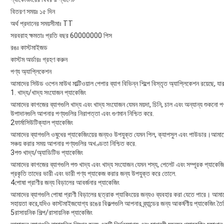
বিতরণ সময়ঃ ১৫ দিন
অর্থ প্রদানের সময়সীমাঃ TT
সরবরাহ ক্ষমতাঃ প্রতি বছর 60000000 পিস
রঙঃ কাস্টমাইজড
কাস্টম অর্ডারঃ গ্রহণ করুন
পণ্য অ্যাপ্লিকেশন
আমাদের সিউড ওপেন মাউথ মাল্টিওয়াল পেপার ব্যাগ বিভিন্ন শিল্পে বিস্তৃত অ্যাপ্লিকেশন রয়েছে, যার
1. খাদ্য/খাদ্য সংযোজন প্যাকেজিং
আমাদের কাগজের ব্যাগগুলি খাদ্য এবং খাদ্য সংযোজন যেমন ময়দা, চিনি, চাল এবং অন্যান্য শুকনো প
উপাদানগুলি আপনার পণ্যগুলির নিরাপত্তা এবং গুণমান নিশ্চিত করে.
2ফার্মাসিউটিক্যাল প্যাকেজিং
আমাদের ব্যাগগুলি ওষুধের প্যাকেজিংয়ের জন্যও উপযুক্ত যেমন পিল, ক্যাপসুল এবং পাউডার।আমাদের 
সঞ্চয় করার সময় আপনার পণ্যগুলির অখণ্ডতা নিশ্চিত করে.
3পশু খাদ্য/অ্যাডিটিভ প্যাকেজিং
আমাদের কাগজের ব্যাগগুলি পশু খাদ্য এবং খাদ্য সংযোজন যেমন শস্য, পেলেট এবং সম্পূরক প্যাকেজ
প্রকৃতি তাদের ভারী এবং ভারী পণ্য প্যাকেজ করার জন্য উপযুক্ত করে তোলে.
4পোষা প্রাণীর জন্য বিড়ালের আবর্জনার প্যাকেজিং
আমাদের ব্যাগগুলি পোষা প্রাণী বিড়ালের ছত্রাক প্যাকিংয়ের জন্যও ব্যবহার করা যেতে পারে। আমাদ
সহায়তা করে,যদিও কাস্টমাইজযোগ্য রঙের বিকল্পগুলি আপনার ব্র্যান্ডের জন্য আকর্ষণীয় প্যাকেজিং 
5রাসায়নিক শিল্প/রাসায়নিক প্যাকেজিং