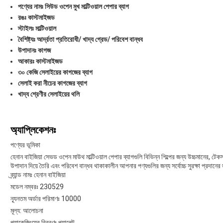
পণ্যের নামঃ সিউড ওপেন মুখ মাল্টিওয়াল পেপার ব্যাগ
রঙঃ কাস্টমাইজড
স্টাইলঃ মাল্টিওয়াল
বৈশিষ্ট্যঃ আর্দ্রতা প্রতিরোধী/ খাদ্য গ্রেড/ পরিবেশ বান্ধব
উপাদানঃ কাগজ
আকারঃ কাস্টমাইজড
৩০ কেজি সেলাইয়ের কাগজের ব্যাগ
সেলাই করা নীচের কাগজের ব্যাগ
খাদ্য শ্রেণীর সেলাইয়ের থলি
অ্যাপ্লিকেশনঃ
পণ্যের ভূমিকা
হেনান বাইজিয়া সেভড ওপেন মাউথ মাল্টিওয়াল পেপার ব্যাগগুলি বিভিন্ন শিল্পের জন্য উচ্চমানের, ট
উপাদান দিয়ে তৈরি এবং পরিবেশ বান্ধব থাকাকালীন আপনার পণ্যগুলির জন্য সর্বোচ্চ সুরক্ষা প্রদানের
ব্র্যান্ড নামঃ হেনান বাইজিয়া
মডেল নম্বরঃ 230529
ন্যূনতম অর্ডার পরিমাণঃ 10000
মূল্য: আলোচনা
প্যাকেজিংয়ের বিবরণঃ প্যালেট