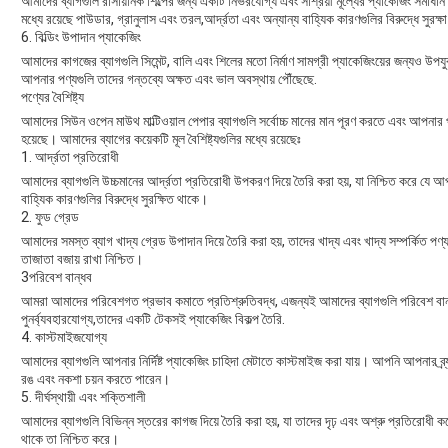
আমাদের ব্যাগগুলি রাসায়নিক শিল্পের জন্য একটি নির্ভরযোগ্য এবং সাশ্রয়ী মূল্যের প্যাকেজিং সমাধা
মধ্যে রয়েছে পাউডার, গ্রানুলাস এবং তরল,আর্দ্রতা এবং অন্যান্য বাহ্যিক কারণগুলির বিরুদ্ধে সুরক্ষ
6. বিল্ডিং উপাদান প্যাকেজিং
আমাদের কাগজের ব্যাগগুলি সিমেন্ট, বালি এবং শিলের মতো নির্মাণ সামগ্রী প্যাকেজিংয়ের জন্যও উপয
আপনার পণ্যগুলি তাদের গন্তব্যে অক্ষত এবং ভাল অবস্থায় পৌঁছেছে.
পণ্যের বৈশিষ্ট্য
আমাদের সিউন ওপেন মাউথ মাল্টিওয়াল পেপার ব্যাগগুলি সর্বোচ্চ মানের মান পূরণ করতে এবং আপনার
হয়েছে। আমাদের ব্যাগের কয়েকটি মূল বৈশিষ্ট্যগুলির মধ্যে রয়েছেঃ
1. আর্দ্রতা প্রতিরোধী
আমাদের ব্যাগগুলি উচ্চমানের আর্দ্রতা প্রতিরোধী উপকরণ দিয়ে তৈরি করা হয়, যা নিশ্চিত করে যে আপ
বাহ্যিক কারণগুলির বিরুদ্ধে সুরক্ষিত থাকে।
2. ফুড গ্রেড
আমাদের সমস্ত ব্যাগ খাদ্য গ্রেড উপাদান দিয়ে তৈরি করা হয়, তাদের খাদ্য এবং খাদ্য সম্পর্কিত
তাজাতা বজায় রাখা নিশ্চিত।
3পরিবেশ বান্ধব
আমরা আমাদের পরিবেশগত প্রভাব কমাতে প্রতিশ্রুতিবদ্ধ, এজন্যই আমাদের ব্যাগগুলি পরিবেশ বান
পুনর্ব্যবহারযোগ্য,তাদের একটি টেকসই প্যাকেজিং বিকল্প তৈরি.
4. কাস্টমাইজযোগ্য
আমাদের ব্যাগগুলি আপনার নির্দিষ্ট প্যাকেজিং চাহিদা মেটাতে কাস্টমাইজ করা যায়। আপনি আপনার ব্র
রঙ এবং নকশা চয়ন করতে পারেন।
5. দীর্ঘস্থায়ী এবং শক্তিশালী
আমাদের ব্যাগগুলি বিভিন্ন স্তরের কাগজ দিয়ে তৈরি করা হয়, যা তাদের দৃঢ় এবং অশ্রু প্রতিরোধী 
থাকে তা নিশ্চিত করে।