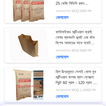
25 কেজি পিভিসি রজন
মামলা
প্যাকেজিং
আলোচনাযোগ্য MOQ:5000 পিসি
যোগাযোগ
সাইট
কাস্টমাইজড মাল্টিওয়াল ক্রাফ্ট
ম্যাপ
পেপার ব্যাগগুলি ফ্ল্যাট এজ বটম
বিশেষ আকারের সাথে পকেট
খুলুন
আলোচনাযোগ্য MOQ:5000 পিসি
PRIVACY
যোগাযোগ
POLICY
শিল্প ছিদ্রযুক্ত সেলাই খোলা মুখ
মাল্টিওয়াল কাগজ ব্যাগ ফ্লেক্সো
প্রিন্ট 60 গ্রাম - 120 গ্রাম /
এম 2
আলোচনাযোগ্য MOQ:1-10000 পিসি
যোগাযোগ