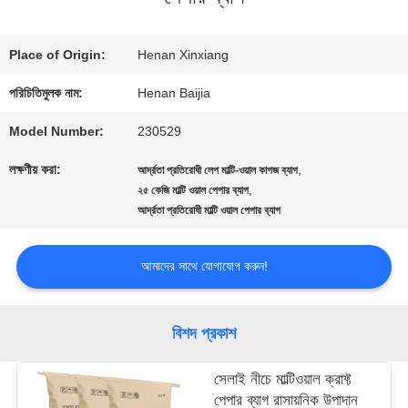
কারখানা
Place of Origin:
Henan Xinxiang
ভ্রমণ
পরিচিতিমুলক নাম:
Henan Baijia
Model Number:
230529
মান
লক্ষণীয় করা:
,
আর্দ্রতা প্রতিরোধী লেপ মাল্টি-ওয়াল কাগজ ব্যাগ
,
নিয়ন্ত্রণ
২৫ কেজি মাল্টি ওয়াল পেপার ব্যাগ
আর্দ্রতা প্রতিরোধী মাল্টি ওয়াল পেপার ব্যাগ
যোগাযোগ
আমাদের সাথে যোগাযোগ করুন!
করুন
বিশদ প্রকাশ
খবর
সেলাই নীচে মাল্টিওয়াল ক্রাফ্ট
পেপার ব্যাগ রাসায়নিক উপাদান