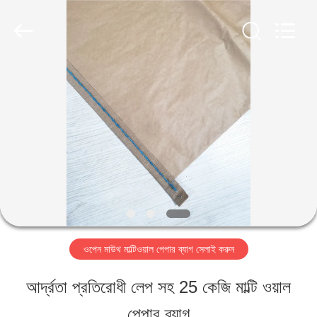
Henan
Baijia
New
Energy-
saving
Materials
বাড়ি
Co.,
Ltd..
All
Rights
Reserved.
পণ্য
ভিআর
শো
ওপেন মাউথ মাল্টিওয়াল পেপার ব্যাগ সেলাই করুন
আমাদের
আর্দ্রতা প্রতিরোধী লেপ সহ 25 কেজি মাল্টি ওয়াল
সম্পর্কে
পেপার ব্যাগ