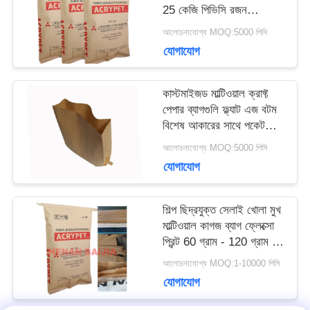
25 কেজি পিভিসি রজন
মামলা
প্যাকেজিং
আলোচনাযোগ্য MOQ:5000 পিসি
যোগাযোগ
সাইট
কাস্টমাইজড মাল্টিওয়াল ক্রাফ্ট
ম্যাপ
পেপার ব্যাগগুলি ফ্ল্যাট এজ বটম
বিশেষ আকারের সাথে পকেট
খুলুন
আলোচনাযোগ্য MOQ:5000 পিসি
PRIVACY
যোগাযোগ
POLICY
শিল্প ছিদ্রযুক্ত সেলাই খোলা মুখ
মাল্টিওয়াল কাগজ ব্যাগ ফ্লেক্সো
প্রিন্ট 60 গ্রাম - 120 গ্রাম /
এম 2
আলোচনাযোগ্য MOQ:1-10000 পিসি
যোগাযোগ