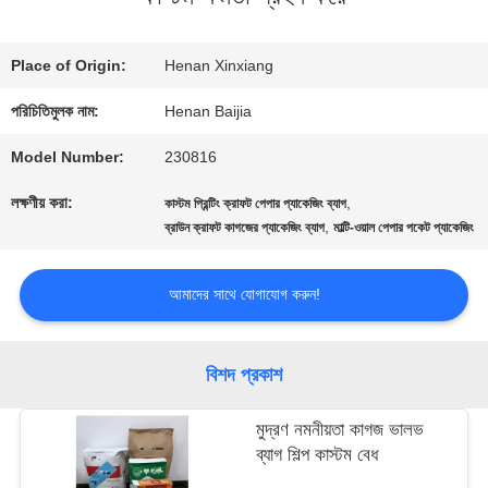
কারখানা
Place of Origin:
Henan Xinxiang
ভ্রমণ
পরিচিতিমুলক নাম:
Henan Baijia
Model Number:
230816
মান
লক্ষণীয় করা:
,
কাস্টম প্রিন্টিং ক্রাফট পেপার প্যাকেজিং ব্যাগ
,
নিয়ন্ত্রণ
ব্রাউন ক্রাফট কাগজের প্যাকেজিং ব্যাগ
মাল্টি-ওয়াল পেপার পকেট প্যাকেজিং
আমাদের সাথে যোগাযোগ করুন!
যোগাযোগ
করুন
বিশদ প্রকাশ
মুদ্রণ নমনীয়তা কাগজ ভালভ
খবর
ব্যাগ শিল্প কাস্টম বেধ