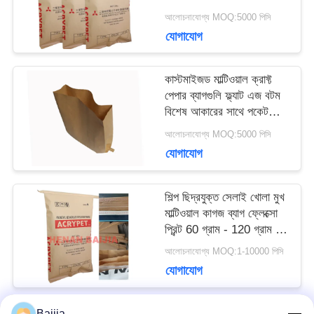
প্যাকেজিং
আলোচনাযোগ্য MOQ:5000 পিসি
মামলা
যোগাযোগ
সাইট
কাস্টমাইজড মাল্টিওয়াল ক্রাফ্ট
পেপার ব্যাগগুলি ফ্ল্যাট এজ বটম
ম্যাপ
বিশেষ আকারের সাথে পকেট
খুলুন
আলোচনাযোগ্য MOQ:5000 পিসি
যোগাযোগ
PRIVACY
POLICY
শিল্প ছিদ্রযুক্ত সেলাই খোলা মুখ
মাল্টিওয়াল কাগজ ব্যাগ ফ্লেক্সো
প্রিন্ট 60 গ্রাম - 120 গ্রাম /
এম 2
আলোচনাযোগ্য MOQ:1-10000 পিসি
যোগাযোগ
Baijia