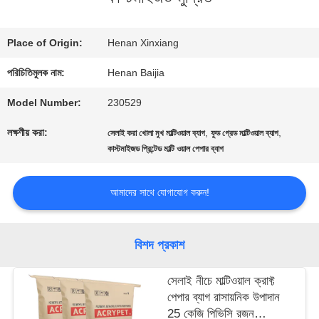
কারখানা
Place of Origin:
Henan Xinxiang
ভ্রমণ
পরিচিতিমুলক নাম:
Henan Baijia
Model Number:
230529
মান
লক্ষণীয় করা:
,
,
সেলাই করা খোলা মুখ মাল্টিওয়াল ব্যাগ
ফুড গ্রেড মাল্টিওয়াল ব্যাগ
নিয়ন্ত্রণ
কাস্টমাইজড প্রিন্টেড মাল্টি ওয়াল পেপার ব্যাগ
আমাদের সাথে যোগাযোগ করুন!
যোগাযোগ
করুন
বিশদ প্রকাশ
সেলাই নীচে মাল্টিওয়াল ক্রাফ্ট
খবর
পেপার ব্যাগ রাসায়নিক উপাদান
25 কেজি পিভিসি রজন