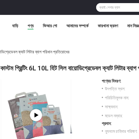
বাড়ি
পণ্য
ভিআর শো
আমাদের সম্পর্কে
কারখানা ভ্রমণ
মান নিয়ন্
়োডিগ্রেডেবল ক্যাট লিটার ব্যাগ পরিধান প্রতিরোধের
কাস্টম প্রিন্টিং 6L 10L হিট সিল বায়োডিগ্রেডেবল ক্যাট লিটার ব্যাগ
পণ্যের বিবরণ:
উৎপত্তি স্থল:
পরিচিতিমুলক নাম:
সাক্ষ্যদান:
মডেল নম্বার:
প্রদান:
ন্যূনতম চাহিদার পরিমাণ: