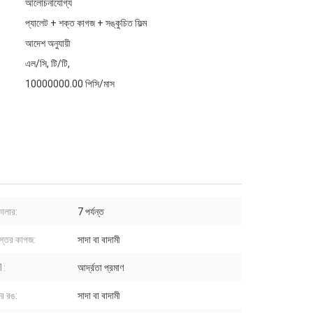
আলোচনাযোগ্য
প্যালেট + শক্ত কাগজ + সঙ্কুচিত ফিল্ম
আদেশ অনুযায়ী
এল/সি, টি/টি,
10000000.00 পিসি/মাস
 কালার:
7 পর্যন্ত
স্তর কাগজ:
সাদা বা বাদামী
 1:
আর্দ্রতা প্রমাণ
র রঙ:
সাদা বা বাদামী