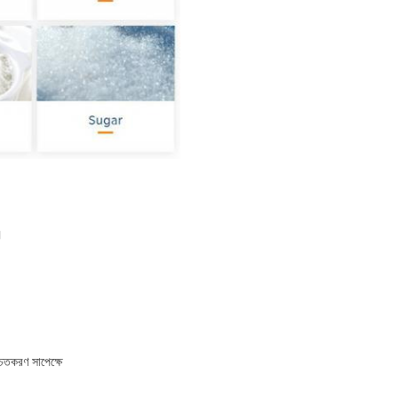
।
িতকরণ সাপেক্ষে