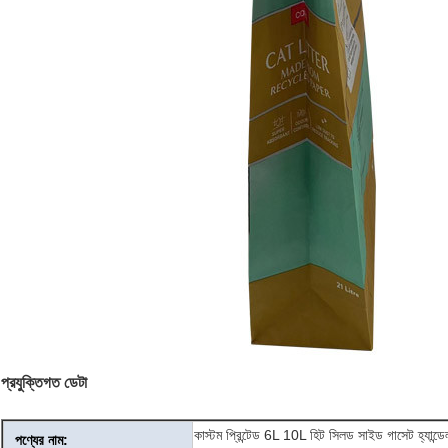
প্রযুক্তিগত ডেটা
কাস্টম প্রিন্টেড 6L 10L হিট সিলড সাইড গাসেট হ্যান্ডে
পণ্যের নাম: