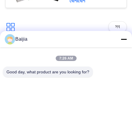
যোগাযোগ
সব
Baijia
ভালভ মাল্টিওয়াল পেপার
মাল্টিওয়াল ক্রাফ্ট পেপার ব্যাগ
ব্যাগগুলি আটকানো হয়েছে
7:26 AM
Good day, what product are you looking for?
ওপেন মাউথ মাল্টিওয়াল পেপার
ক্রাফ্ট পেপার প্যাকেজিং ব্যাগ
ব্যাগ সেলাই করুন
লন পেপার ব্যাগ
ভালভ পেপার ব্যাগ
চিমটি নীচের কাগজ ব্যাগ
তাপ সিল পেপার ব্যাগ