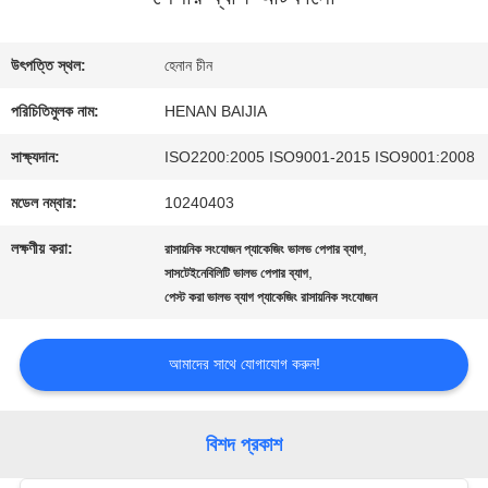
কারখানা
উৎপত্তি স্থল:
হেনান চীন
ভ্রমণ
পরিচিতিমুলক নাম:
HENAN BAIJIA
সাক্ষ্যদান:
ISO2200:2005 ISO9001-2015 ISO9001:2008
মান
মডেল নম্বার:
10240403
নিয়ন্ত্রণ
লক্ষণীয় করা:
,
রাসায়নিক সংযোজন প্যাকেজিং ভালভ পেপার ব্যাগ
,
সাসটেইনেবিলিটি ভালভ পেপার ব্যাগ
পেস্ট করা ভালভ ব্যাগ প্যাকেজিং রাসায়নিক সংযোজন
যোগাযোগ
করুন
আমাদের সাথে যোগাযোগ করুন!
খবর
বিশদ প্রকাশ