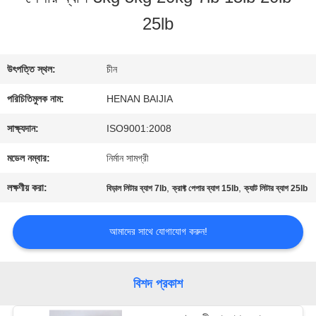
25lb
কারখানা
ভ্রমণ
উৎপত্তি স্থল:
চীন
পরিচিতিমুলক নাম:
HENAN BAIJIA
মান
সাক্ষ্যদান:
ISO9001:2008
নিয়ন্ত্রণ
মডেল নম্বার:
নির্মান সামগ্রী
লক্ষণীয় করা:
,
,
বিড়াল লিটার ব্যাগ 7lb
ক্রাফ্ট পেপার ব্যাগ 15lb
ক্যাট লিটার ব্যাগ 25lb
যোগাযোগ
আমাদের সাথে যোগাযোগ করুন!
করুন
বিশদ প্রকাশ
খবর