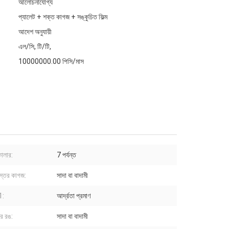
আলোচনাযোগ্য
প্যালেট + শক্ত কাগজ + সঙ্কুচিত ফিল্ম
আদেশ অনুযায়ী
এল/সি, টি/টি,
10000000.00 পিসি/মাস
 কালার:
7 পর্যন্ত
স্তর কাগজ:
সাদা বা বাদামী
 1:
আর্দ্রতা প্রমাণ
র রঙ:
সাদা বা বাদামী