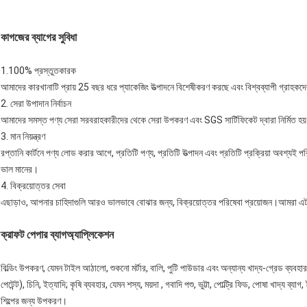
কাগজের ব্যাগের সুবিধা
1.100% প্রস্তুতকারক
আমাদের কারখানাটি প্রায় 25 বছর ধরে প্যাকেজিং উত্পাদনে বিশেষীকরণ করছে এবং বিশ্বব্যাপী গ্রাহ
2. সেরা উপাদান নির্বাচন
আমাদের সমস্ত পণ্য সেরা সরবরাহকারীদের থেকে সেরা উপকরণ এবং SGS সার্টিফিকেট দ্বারা নির্মিত হয
3. মান নিয়ন্ত্রণ
রপ্তানি কার্টনে পণ্য লোড করার আগে, প্রতিটি পণ্য, প্রতিটি উত্পাদন এবং প্রতিটি প্রক্রিয়া অবশ্যই পরি
ভাল মানের।
4. বিক্রয়োত্তর সেবা
এছাড়াও, আপনার চাহিদাগুলি আরও ভালভাবে বোঝার জন্য, বিক্রয়োত্তর পরিষেবা প্রয়োজন।আমরা এটা ঘ
ক্রাফট পেপার ব্যাগ
অ্যাপ্লিকেশন
বিল্ডিং উপকরণ, যেমন টাইল আঠালো, শুকনো মর্টার, বালি, পুটি পাউডার এবং অন্যান্য খাদ্য-গ্রেড ব্যবহার
পেটেন্ট), চিনি, ইত্যাদি; কৃষি ব্যবহার, যেমন শস্য, ময়দা , গবাদি পশু, ভুট্টা, পোল্ট্রি ফিড, পোষা খাদ্য ব্
শিল্পের জন্য উপকরণ।