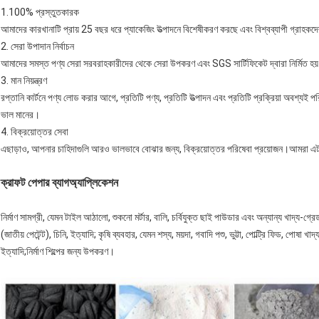
1.100% প্রস্তুতকারক
আমাদের কারখানাটি প্রায় 25 বছর ধরে প্যাকেজিং উত্পাদনে বিশেষীকরণ করছে এবং বিশ্বব্যাপী গ্রাহ
2. সেরা উপাদান নির্বাচন
আমাদের সমস্ত পণ্য সেরা সরবরাহকারীদের থেকে সেরা উপকরণ এবং SGS সার্টিফিকেট দ্বারা নির্মিত হয
3. মান নিয়ন্ত্রণ
রপ্তানি কার্টনে পণ্য লোড করার আগে, প্রতিটি পণ্য, প্রতিটি উত্পাদন এবং প্রতিটি প্রক্রিয়া অবশ্যই পরি
ভাল মানের।
4. বিক্রয়োত্তর সেবা
এছাড়াও, আপনার চাহিদাগুলি আরও ভালভাবে বোঝার জন্য, বিক্রয়োত্তর পরিষেবা প্রয়োজন।আমরা এটা ঘ
ক্রাফট পেপার ব্যাগ
অ্যাপ্লিকেশন
নির্মাণ সামগ্রী, যেমন টাইল আঠালো, শুকনো মর্টার, বালি, চর্বিযুক্ত ছাই পাউডার এবং অন্যান্য খাদ্য-গ্র
(জাতীয় পেটেন্ট), চিনি, ইত্যাদি; কৃষি ব্যবহার, যেমন শস্য, ময়দা, গবাদি পশু, ভুট্টা, পোল্ট্রি ফিড, পোষা 
ইত্যাদি;নির্মাণ শিল্পের জন্য উপকরণ।