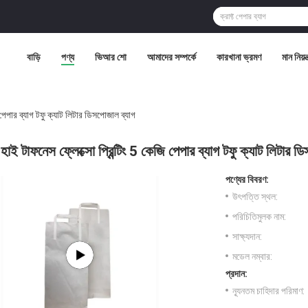
বাড়ি
পণ্য
ভিআর শো
আমাদের সম্পর্কে
কারখানা ভ্রমণ
মান নিয়ন্
ি পেপার ব্যাগ টফু ক্যাট লিটার ডিসপোজাল ব্যাগ
হাই টাফনেস ফ্লেক্সো প্রিন্টিং 5 কেজি পেপার ব্যাগ টফু ক্যাট লিটার 
পণ্যের বিবরণ:
উৎপত্তি স্থল:
পরিচিতিমুলক নাম:
সাক্ষ্যদান:
মডেল নম্বার:
প্রদান:
ন্যূনতম চাহিদার পরিমাণ: