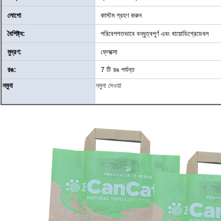
লোগো
কাস্টম গ্রহণ করুন
বৈশিষ্ট্য:
পরিবেশগতভাবে বন্ধুত্বপূর্ণ এবং বায়োডিগ্রেডেবল
মুদ্রণ:
ফ্লেক্সো
রঙ:
7 টি রঙ পর্যন্ত
নমুনা
নমুনা দেওয়া