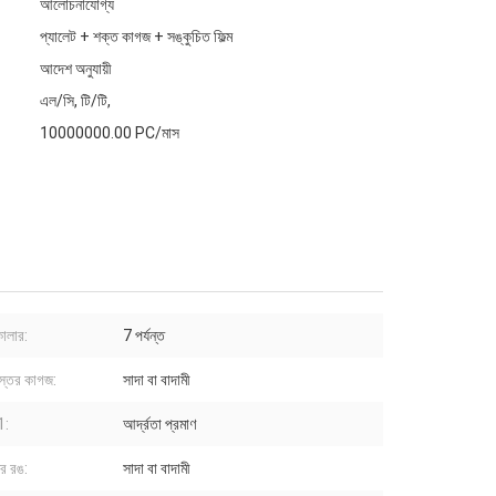
আলোচনাযোগ্য
প্যালেট + শক্ত কাগজ + সঙ্কুচিত ফিল্ম
আদেশ অনুযায়ী
এল/সি, টি/টি,
10000000.00 PC/মাস
 কালার:
7 পর্যন্ত
স্তর কাগজ:
সাদা বা বাদামী
 1:
আর্দ্রতা প্রমাণ
র রঙ:
সাদা বা বাদামী