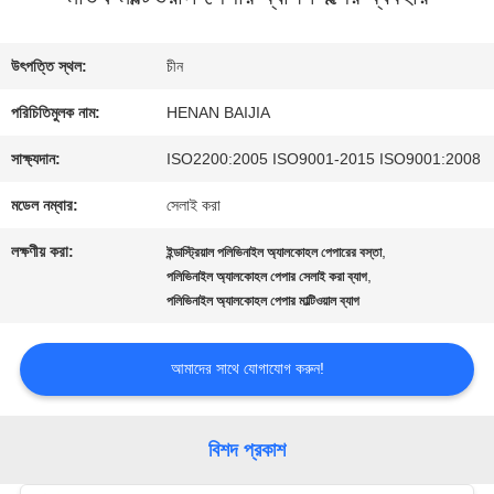
কারখানা
উৎপত্তি স্থল:
চীন
ভ্রমণ
পরিচিতিমুলক নাম:
HENAN BAIJIA
সাক্ষ্যদান:
ISO2200:2005 ISO9001-2015 ISO9001:2008
মান
মডেল নম্বার:
সেলাই করা
নিয়ন্ত্রণ
লক্ষণীয় করা:
,
ইন্ডাস্ট্রিয়াল পলিভিনাইল অ্যালকোহল পেপারের বস্তা
,
পলিভিনাইল অ্যালকোহল পেপার সেলাই করা ব্যাগ
পলিভিনাইল অ্যালকোহল পেপার মাল্টিওয়াল ব্যাগ
যোগাযোগ
করুন
আমাদের সাথে যোগাযোগ করুন!
খবর
বিশদ প্রকাশ