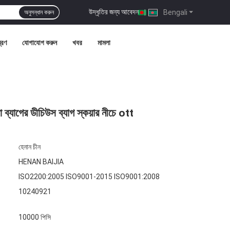
উদ্ধৃতির জন্য আবেদন
|
Bengali
অনুসন্ধান করুন
ত্রণ
যোগাযোগ করুন
খবর
মামলা
া ব্যাগের ডীচিউস ব্যাগ স্কয়ার নীচে ott
হেনান চীন
HENAN BAIJIA
ISO2200:2005 ISO9001-2015 ISO9001:2008
10240921
10000 পিসি