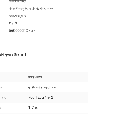
আলোচনাযোগ্য
প্যালেট সঙ্কুচিত ছায়াছবির শক্ত কাগজ
আদেশ অনুসারে
টি / টি
5600000PC / মাস
্যাগ স্কয়ার নীচে ott
ক্রাফ্ট পেপার
তা:
কাস্টম অর্ডার গ্রহণ করুন
 ধরন:
70g-120g / এম 2
ঙ:
1-7 রঙ