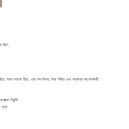
গুঁড়া;
নীচে, গরম গলানো নীচে, এবং নন-স্লিপ, উচ্চ শক্তি এবং অন্যান্য বহু-কার্যকরী
ক্সো প্রিন্টিং
 পারে