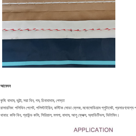
আবেদন
কৃষি: বাদাম, ভুট্টা, সয়া বিন, গম, চিনাবাদাম, পেস্তা
রাসায়নিক: পলিথিন পেলেট, পলিস্টাইরিন, কস্টিক সোডা ফ্লেক, মনোসোডিয়াম গ্লুটামেট, প্রসারণযোগ্য প
খাবার: কফি বিন, গ্রাউন্ড কফি, সিরিয়াল, মশলা, বাদাম, আলু ফ্লেক্স, অ্যাডিটিভস, ভিটামিন।