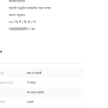
আলোচনাযোগ্য
প্যালেট সঙ্কুচিত ছায়াছবির শক্ত কাগজ
আদেশ অনুসারে
এল / সি, টি / টি, ডি / পি
10000000PC / মাস
াগ
 রঙ:
সাদা বা বাদামী
 রঙের সংখ্যা:
7 পর্যন্ত
পশু খাদ্য প্যাকিং
 টাইপ:
সেলাই