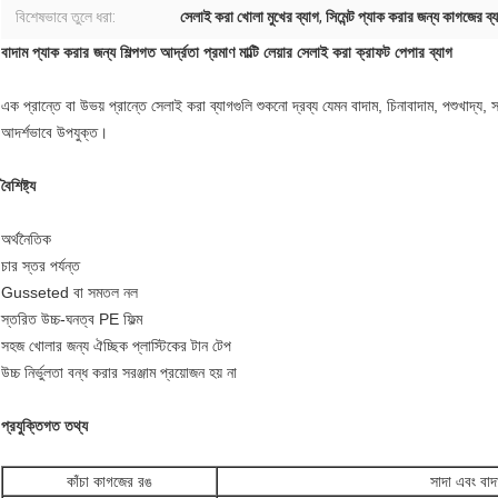
বিশেষভাবে তুলে ধরা:
সেলাই করা খোলা মুখের ব্যাগ
,
সিমেন্ট প্যাক করার জন্য কাগজের ব্
বাদাম প্যাক করার জন্য শিল্পগত আর্দ্রতা প্রমাণ মাল্টি লেয়ার সেলাই করা ক্রাফট পেপার ব্যাগ
এক প্রান্তে বা উভয় প্রান্তে সেলাই করা ব্যাগগুলি শুকনো দ্রব্য যেমন বাদাম, চিনাবাদাম, পশুখাদ্য, স
আদর্শভাবে উপযুক্ত।
বৈশিষ্ট্য
অর্থনৈতিক
চার স্তর পর্যন্ত
Gusseted বা সমতল নল
স্তরিত উচ্চ-ঘনত্ব PE ফিল্ম
সহজ খোলার জন্য ঐচ্ছিক প্লাস্টিকের টান টেপ
উচ্চ নির্ভুলতা বন্ধ করার সরঞ্জাম প্রয়োজন হয় না
প্রযুক্তিগত তথ্য
কাঁচা কাগজের রঙ
সাদা এবং বাদ