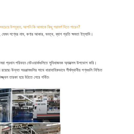
 সবচেয়ে উপযুক্ত, আপনি কি আমাকে কিছু পরামর্শ দিতে পারেন?
 যেমন পণ্যের নাম, কণার আকার, ঘনত্ব, ব্যাগ প্রতি ক্ষমতা ইত্যাদি।
আমরা প্রধান পরিবহন নেটওয়ার্কগুলিতে সুবিধাজনক অ্যাক্সেস উপভোগ করি।
েছে৷ উন্নত সরঞ্জামগুলির সাথে ধারাবাহিকভাবে শীর্ষস্থানীয় পণ্যগুলি নিশ্চিত
জ্জ্বল তারকা হয়ে উঠতে পেরে গর্বিত৷