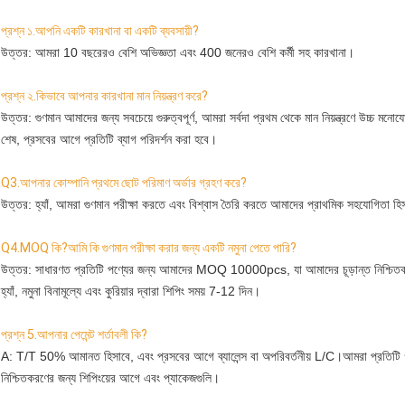
প্রশ্ন ১.আপনি একটি কারখানা বা একটি ব্যবসায়ী?
উত্তর: আমরা 10 বছরেরও বেশি অভিজ্ঞতা এবং 400 জনেরও বেশি কর্মী সহ কারখানা।
প্রশ্ন ২.কিভাবে আপনার কারখানা মান নিয়ন্ত্রণ করে?
উত্তর: গুণমান আমাদের জন্য সবচেয়ে গুরুত্বপূর্ণ, আমরা সর্বদা প্রথম থেকে মান নিয়ন্ত্রণে উচ্চ মনো
শেষ, প্রসবের আগে প্রতিটি ব্যাগ পরিদর্শন করা হবে।
Q3.আপনার কোম্পানি প্রথমে ছোট পরিমাণ অর্ডার গ্রহণ করে?
উত্তর: হ্যাঁ, আমরা গুণমান পরীক্ষা করতে এবং বিশ্বাস তৈরি করতে আমাদের প্রাথমিক সহযোগিতা হিস
Q4.MOQ কি?আমি কি গুণমান পরীক্ষা করার জন্য একটি নমুনা পেতে পারি?
উত্তর: সাধারণত প্রতিটি পণ্যের জন্য আমাদের MOQ 10000pcs, যা আমাদের চূড়ান্ত নিশ্চিতকর
হ্যাঁ, নমুনা বিনামূল্যে এবং কুরিয়ার দ্বারা শিপিং সময় 7-12 দিন।
প্রশ্ন 5.
আপনার পেমেন্ট শর্তাবলী কি?
A: T/T 50% আমানত হিসাবে, এবং প্রসবের আগে ব্যালেন্স বা অপরিবর্তনীয় L/C।আমরা প্রতিটি 
নিশ্চিতকরণের জন্য শিপিংয়ের আগে এবং প্যাকেজগুলি।