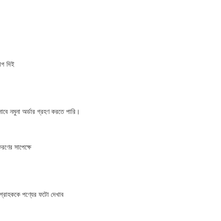
যোগ দিই
াবে নমুনা অর্ডার গ্রহণ করতে পারি।
ণের সাপেক্ষে
গ্রাহককে পণ্যের ফটো দেখাব